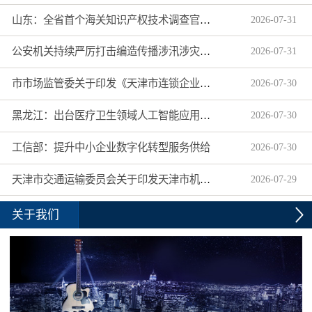
山东：全省首个海关知识产权技术调查官制度落地济南自贸片区
2026
-
07
-
31
公安机关持续严厉打击编造传播涉汛涉灾网络谣言
2026
-
07
-
31
市市场监管委关于印发《天津市连锁企业食品经营许可“先证后核”信用承诺审批实施办法》的通知
2026
-
07
-
30
黑龙江：出台医疗卫生领域人工智能应用工作实施方案
2026
-
07
-
30
工信部：提升中小企业数字化转型服务供给
2026
-
07
-
30
天津市交通运输委员会关于印发天津市机动车驾驶员培训机构及教练员综合信用评价管理办法的通知
2026
-
07
-
29
关于我们