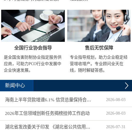
全国行业协会指导
售后无忧保障
是全国虫害防制协业指定服务供
专业指导规划，助力企业稳定经
应商，可助力PCO行业中发展中
营增收增产。专业顾问全天在
企业快速发展。
线，随时解疑答惑。
新闻中心
海南上半年贷款增速6.1% 信贷总量保持合理平稳增长
2026
-
08
-
03
2026年工信领域创新任务揭榜挂帅工作启动
2026
-
08
-
03
湖北省发改委关于印发 《湖北省公共信用信息目录（2026年版）》的通知
2026
-
07
-
31